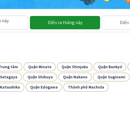
n này
Diễn ra tháng này
Diễn 
Trung tâm
Quận Minato
Quận Shinjuku
Quận Bunkyō
 Setagaya
Quận Shibuya
Quận Nakano
Quận Suginami
Katsushika
Quận Edogawa
Thành phố Machida