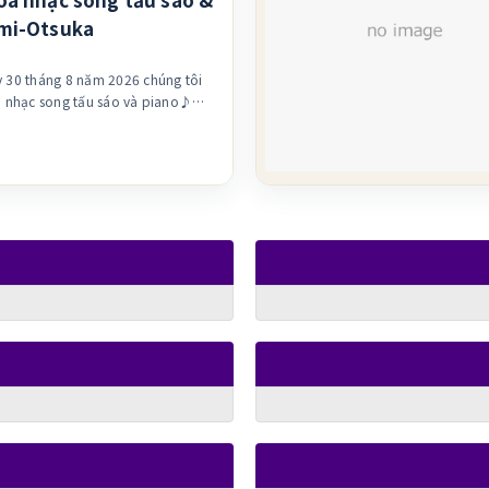
mi-Otsuka
y 30 tháng 8 năm 2026 chúng tôi
a nhạc song tấu sáo và piano♪
ể loại phong phú, từ cổ điển quen
ủa kỳ
ình phù hợp cho cả trẻ em lẫn
g bạn đến thưởng thức một cách
 khi đủ số lượng chỗ ngồi) ⚫︎Địa
ắt đầu 14:00 ⚫︎Người lớn 2.500
 yên, Trẻ chưa đến tuổi đi học
for a Dead Princess / Ravel ・
Bizet ・A Town with an Ocean
oe Hisaishi ・Takarajima /
iji / Hirotaka Nakagawa ・Chủ đề
nh Conan / Katsuo Ono Ngoài
no♪ Sáo 宮川香純 Piano
L6ngxdtfRr6p4nVj8