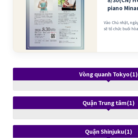
piano Mina
Vào Chủ nhật, ngà
sẽ tổ chức buổi hò
Biểu diễn nhiều th
thuộc đến nhạc pop! Vào Chủ nhật cuối cùng c
nghỉ hè, chương tr
người lớn, rất mon
thoải mái☺️ (Kết thúc
điểm 南大塚ホール (đi bộ 6 phút từ ga JR Ōtsuka)
⚫︎Mở cửa 13:30 ⚫︎B
Vòng quanh Tokyo(1)
yên, Học sinh 1.000
miễn phí ♪Chương trình♪ ・La Flûte de Pan, Op.15
/ Mouquet ・Pavane 
Opera “Carmen” / 
Quận Trung tâm(1)
View (bản jazz) / J
Hirotaka Izumi ・N
Thám tử Lừng Da
ra còn có phần độc tấu pia
佐田純子 Vui lòng đặt chỗ sớm!!
Quận Shinjuku(1)
https://forms.gle/