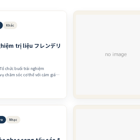
Khác
nghiệm trị liệu フレンデリ
 chức buổi trải nghiệm
thuật mới nâng nhẹ làn da , tập
 lại con người chân thật của mình
ải nghiệm khoảng thời gian giúp
tâm trí trở nên nhẹ nhõm hơn
4, phòng 401 Thời gian:
yo
Nhạc
8 Nếu bạn quan tâm, xin cứ nhắn
hé
òa nhạc song tấu sáo &