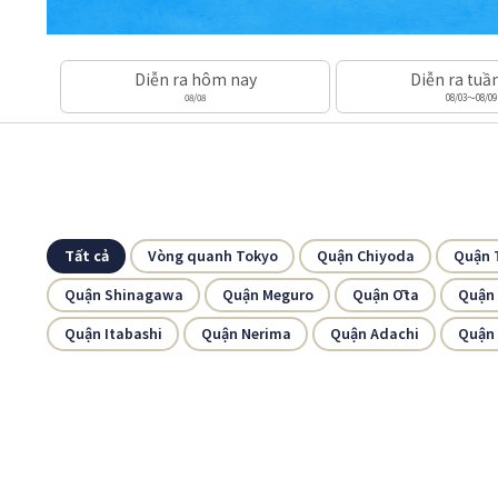
Diễn ra hôm nay
Diễn ra tuầ
08/08
08/03～08/09
Tất cả
Vòng quanh Tokyo
Quận Chiyoda
Quận 
Quận Shinagawa
Quận Meguro
Quận Ōta
Quận
Quận Itabashi
Quận Nerima
Quận Adachi
Quận 