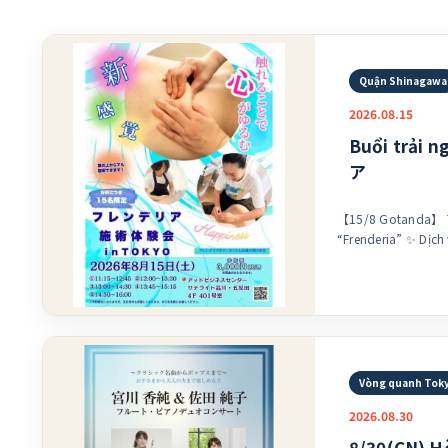
Quận Shinagawa
2026.08.15
Buổi trải 
ア
【15/8 Gotanda】 Tổ
“Frenderia” ✨ Dịch vụ chăm sóc cơ thể với cảm giác
hoàn toàn mới. Kỹ 
trung giúp bạn tìm
‍♀️ Bạn có muốn tr
cơ thể thư giãn và 
không? Do nhận được nhiều ủng hộ, giới hạn 15
người Địa điểm: 1-25-1 Nishi-Gotanda, quận
Shinagawa, Tokyo Tầng 
Vòng quanh Tok
Thứ Bảy, ngày 15/
2026.08.30
tin cho chúng tôi n
8/30(CN) H