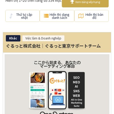
Hiển thị 1–20 trên tổng số 334 mục
Xem bảng xếp hạng
Thứ tự cập
Hiển thị dạng
Hiển thị bản
nhật
danh sách
đồ
Khác
Việc làm & Doanh nghiệp
ぐるっと株式会社｜ぐるっと東京サポートチーム