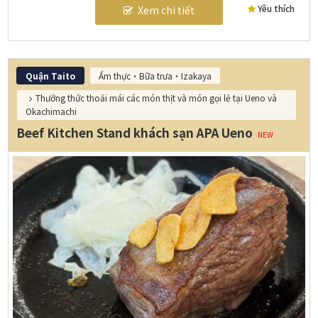
Yêu thích
Xem chi tiết
Quận Taito
Ẩm thực・Bữa trưa・Izakaya
Thưởng thức thoải mái các món thịt và món gọi lẻ tại Ueno và
Okachimachi
Beef Kitchen Stand khách sạn APA Ueno
NEW