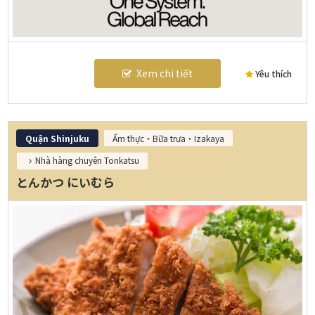
Xem chi tiết
Yêu thích
Quận Shinjuku
Ẩm thực・Bữa trưa・Izakaya
Nhà hàng chuyên Tonkatsu
とんかつ にいむら