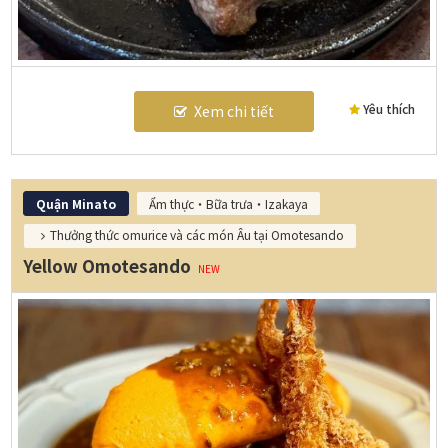
Yêu thích
Xem chi tiết
Quận Minato
Ẩm thực・Bữa trưa・Izakaya
Thưởng thức omurice và các món Âu tại Omotesando
Yellow Omotesando
NEW