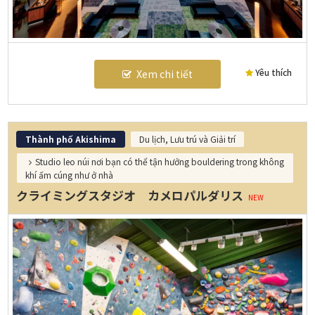
Yêu thích
Xem chi tiết
Thành phố Akishima
Du lịch, Lưu trú và Giải trí
Studio leo núi nơi bạn có thể tận hưởng bouldering trong không
khí ấm cúng như ở nhà
クライミングスタジオ カメロパルダリス
NEW