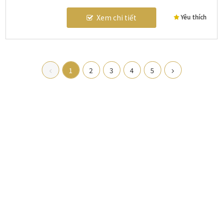
Yêu thích
Xem chi tiết
1
2
3
4
5