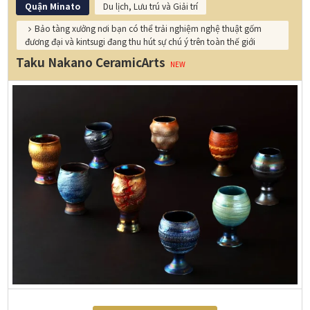
Quận Minato
Du lịch, Lưu trú và Giải trí
Bảo tàng xưởng nơi bạn có thể trải nghiệm nghệ thuật gốm
đương đại và kintsugi đang thu hút sự chú ý trên toàn thế giới
Taku Nakano CeramicArts
NEW