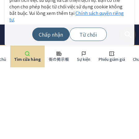
phân tích việc sử dụng và cải thiện dịch vụ. Bạn có thể
chọn cho phép hoặc từ chối việc sử dụng cookie không
bắt buộc. Vui lòng xem thêm tại
Chính sách quyền riêng
tư
.
Chấp nhận
Từ chối
 chủ
Tìm cửa hàng
街の掲示板
Sự kiện
Phiếu giảm giá
Ch
Menu trang web
Tìm cửa hàng
Tin tức trực tiếp
Sự kiện
Chuyên đề
Báo cáo