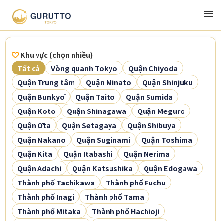
Khu vực (chọn nhiều)
Tất cả
Vòng quanh Tokyo
Quận Chiyoda
Quận Trung tâm
Quận Minato
Quận Shinjuku
Quận Bunkyō
Quận Taito
Quận Sumida
Quận Koto
Quận Shinagawa
Quận Meguro
Quận Ōta
Quận Setagaya
Quận Shibuya
Quận Nakano
Quận Suginami
Quận Toshima
Quận Kita
Quận Itabashi
Quận Nerima
Quận Adachi
Quận Katsushika
Quận Edogawa
Thành phố Tachikawa
Thành phố Fuchu
Thành phố Inagi
Thành phố Tama
Thành phố Mitaka
Thành phố Hachioji