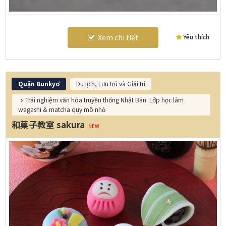
Yêu thích
Xem chi tiết
Quận Bunkyō
Du lịch, Lưu trú và Giải trí
Trải nghiệm văn hóa truyền thống Nhật Bản: Lớp học làm
wagashi & matcha quy mô nhỏ
和菓子教室 sakura
NEW