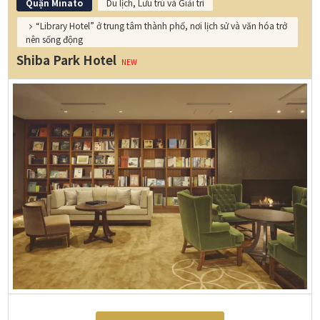
Quận Minato
Du lịch, Lưu trú và Giải trí
“Library Hotel” ở trung tâm thành phố, nơi lịch sử và văn hóa trở
nên sống động
Shiba Park Hotel
NEW