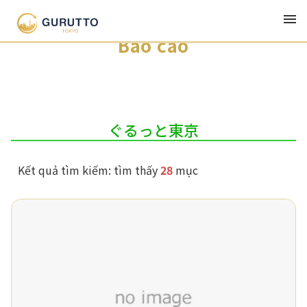
Mới nhất
Thể loại
Chuỗi bài viết
Tác giả
Báo cáo
ぐるっと東京
Kết quả tìm kiếm: tìm thấy
28
mục