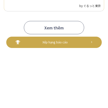
ghé thăm và sử dụng ngay tại chỗ, một cách ủng hộ địa
phương kiểu mới.
by ぐるっと東京
Xem thêm
Xếp hạng báo cáo