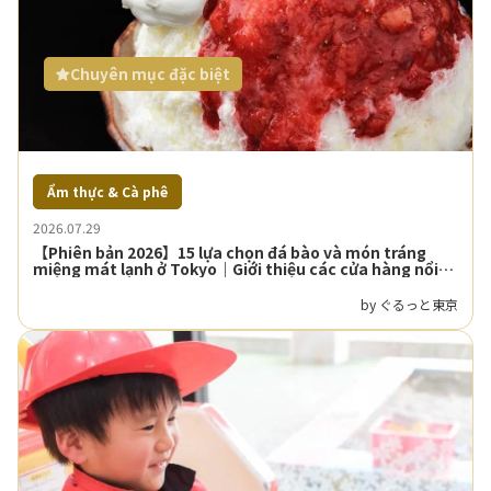
Chuyên mục đặc biệt
Ẩm thực & Cà phê
2026.07.29
【Phiên bản 2026】15 lựa chọn đá bào và món tráng
miệng mát lạnh ở Tokyo｜Giới thiệu các cửa hàng nổi
tiếng cho những ngày nóng
by ぐるっと東京