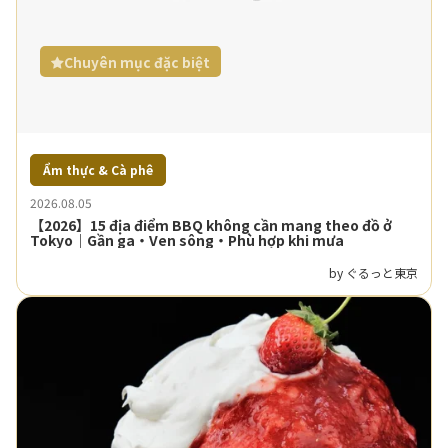
Chuyên mục đặc biệt
Ẩm thực & Cà phê
2026.08.05
【2026】15 địa điểm BBQ không cần mang theo đồ ở
Tokyo｜Gần ga・Ven sông・Phù hợp khi mưa
by ぐるっと東京