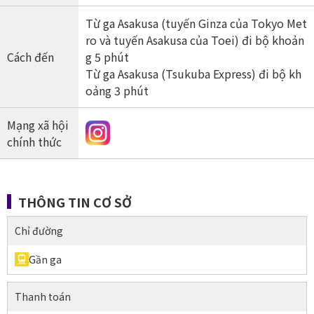
Từ ga Asakusa (tuyến Ginza của Tokyo Met
ro và tuyến Asakusa của Toei) đi bộ khoản
Cách đến
g 5 phút
Từ ga Asakusa (Tsukuba Express) đi bộ kh
oảng 3 phút
Mạng xã hội
chính thức
THÔNG TIN CƠ SỞ
Thông tin cơ sở (Chỉ đường)
Chỉ đường
Gần ga
Thông tin cơ sở (Thanh toán)
Thanh toán