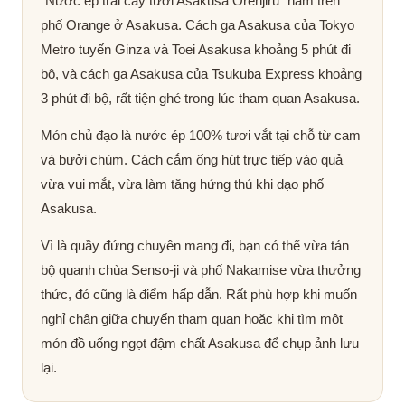
“Nước ép trái cây tươi Asakusa Orenjiru” nằm trên
phố Orange ở Asakusa. Cách ga Asakusa của Tokyo
Metro tuyến Ginza và Toei Asakusa khoảng 5 phút đi
bộ, và cách ga Asakusa của Tsukuba Express khoảng
3 phút đi bộ, rất tiện ghé trong lúc tham quan Asakusa.
Món chủ đạo là nước ép 100% tươi vắt tại chỗ từ cam
và bưởi chùm. Cách cắm ống hút trực tiếp vào quả
vừa vui mắt, vừa làm tăng hứng thú khi dạo phố
Asakusa.
Vì là quầy đứng chuyên mang đi, bạn có thể vừa tản
bộ quanh chùa Senso-ji và phố Nakamise vừa thưởng
thức, đó cũng là điểm hấp dẫn. Rất phù hợp khi muốn
nghỉ chân giữa chuyến tham quan hoặc khi tìm một
món đồ uống ngọt đậm chất Asakusa để chụp ảnh lưu
lại.