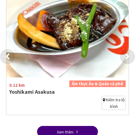
Ẩm thực Âu & Quán cà phê
0.12 km
Yoshikami Asakusa
Kiểm tra lộ
trình
Xem thêm