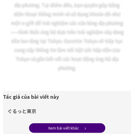
địa phương. Tại điểm đến, bạn quyên góp bằng
điện thoại thông minh và sử dụng khoản đó như
một e-gift để trải nghiệm các cửa hàng địa phương
——hình thức ủng hộ dựa trên trải nghiệm này đang
dần lan rộng tại Tokyo. Gurutto Tokyo sẽ tiếp tục
cung cấp thông tin làm nổi bật sức hấp dẫn của
Tokyo và gắn kết với các hoạt động ủng hộ địa
phương.
Tác giả của bài viết này
ぐるっと東京
Xem bài viết khác