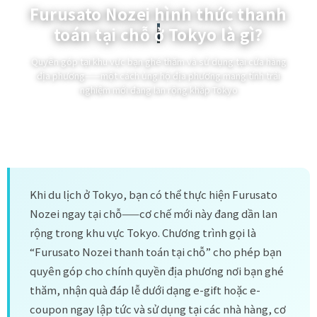
Furusato Nozei hình thức thanh
toán tại chỗ ở Tokyo là gì?
Quyên góp tại khu vực bạn ghé thăm và sử dụng tại cửa hàng
địa phương——một cách ủng hộ địa phương mang tính trải
nghiệm mới đang lan rộng khắp Tokyo
Khi du lịch ở Tokyo, bạn có thể thực hiện Furusato
Nozei ngay tại chỗ——cơ chế mới này đang dần lan
rộng trong khu vực Tokyo. Chương trình gọi là
“Furusato Nozei thanh toán tại chỗ” cho phép bạn
quyên góp cho chính quyền địa phương nơi bạn ghé
thăm, nhận quà đáp lễ dưới dạng e-gift hoặc e-
coupon ngay lập tức và sử dụng tại các nhà hàng, cơ