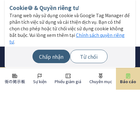
Cookie🍪 & Quyền riêng tư
Trang web này sử dụng cookie và Google Tag Manager để
phân tích việc sử dụng và cải thiện dịch vụ. Bạn có thể
chọn cho phép hoặc từ chối việc sử dụng cookie không
bắt buộc. Vui lòng xem thêm tại
Chính sách quyền riêng
tư
.
Chấp nhận
Từ chối
街の掲示板
Sự kiện
Phiếu giảm giá
Chuyên mục
Báo cáo
Menu trang web
Tìm cửa hàng
Tin tức trực tiếp
Sự kiện