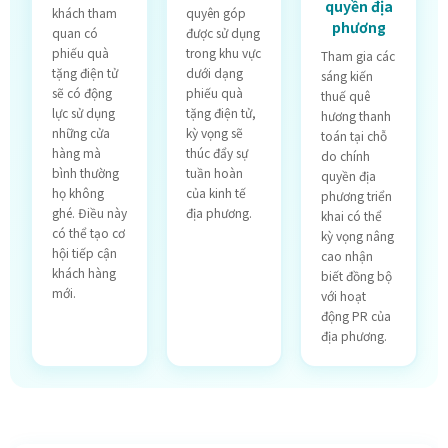
quyền địa
khách tham
quyên góp
phương
quan có
được sử dụng
phiếu quà
trong khu vực
Tham gia các
tặng điện tử
dưới dạng
sáng kiến
sẽ có động
phiếu quà
thuế quê
lực sử dụng
tặng điện tử,
hương thanh
những cửa
kỳ vọng sẽ
toán tại chỗ
hàng mà
thúc đẩy sự
do chính
bình thường
tuần hoàn
quyền địa
họ không
của kinh tế
phương triển
ghé. Điều này
địa phương.
khai có thể
có thể tạo cơ
kỳ vọng nâng
hội tiếp cận
cao nhận
khách hàng
biết đồng bộ
mới.
với hoạt
động PR của
địa phương.