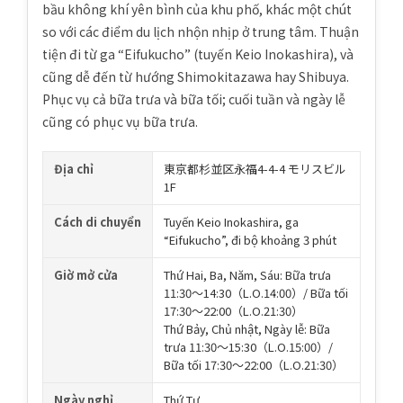
bầu không khí yên bình của khu phố, khác một chút
so với các điểm du lịch nhộn nhịp ở trung tâm. Thuận
tiện đi từ ga “Eifukucho” (tuyến Keio Inokashira), và
cũng dễ đến từ hướng Shimokitazawa hay Shibuya.
Phục vụ cả bữa trưa và bữa tối; cuối tuần và ngày lễ
cũng có phục vụ bữa trưa.
Địa chỉ
東京都杉並区永福4-4-4 モリスビル
1F
Cách di chuyển
Tuyến Keio Inokashira, ga
“Eifukucho”, đi bộ khoảng 3 phút
Giờ mở cửa
Thứ Hai, Ba, Năm, Sáu: Bữa trưa
11:30〜14:30（L.O.14:00）/ Bữa tối
17:30〜22:00（L.O.21:30）
Thứ Bảy, Chủ nhật, Ngày lễ: Bữa
trưa 11:30〜15:30（L.O.15:00）/
Bữa tối 17:30〜22:00（L.O.21:30）
Ngày nghỉ
Thứ Tư