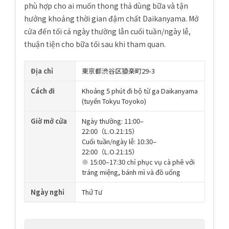
phù hợp cho ai muốn thong thả dùng bữa và tận
hưởng khoảng thời gian đậm chất Daikanyama. Mở
cửa đến tối cả ngày thường lẫn cuối tuần/ngày lễ,
thuận tiện cho bữa tối sau khi tham quan.
Địa chỉ
東京都渋谷区猿楽町29-3
Cách đi
Khoảng 5 phút đi bộ từ ga Daikanyama
(tuyến Tokyu Toyoko)
Giờ mở cửa
Ngày thường: 11:00–
22:00（L.O.21:15）
Cuối tuần/ngày lễ: 10:30–
22:00（L.O.21:15）
※ 15:00–17:30 chỉ phục vụ cà phê với
tráng miệng, bánh mì và đồ uống
Ngày nghỉ
Thứ Tư