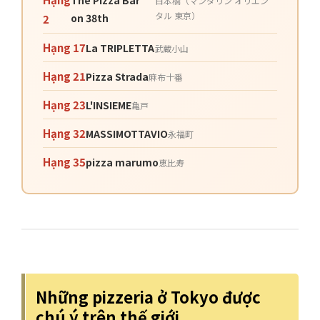
The Pizza Bar
日本橋（マンダリン オリエン
タル 東京）
on 38th
2
Hạng 17
La TRIPLETTA
武蔵小山
Hạng 21
Pizza Strada
麻布十番
Hạng 23
L'INSIEME
亀戸
Hạng 32
MASSIMOTTAVIO
永福町
Hạng 35
pizza marumo
恵比寿
Những pizzeria ở Tokyo được
chú ý trên thế giới