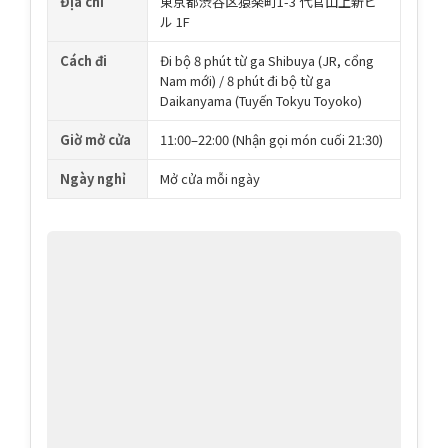
Địa chỉ
東京都渋谷区猿楽町1-3 代官山上新ビ
ル 1F
Cách đi
Đi bộ 8 phút từ ga Shibuya (JR, cổng
Nam mới) / 8 phút đi bộ từ ga
Daikanyama (Tuyến Tokyu Toyoko)
Giờ mở cửa
11:00–22:00 (Nhận gọi món cuối 21:30)
Ngày nghỉ
Mở cửa mỗi ngày