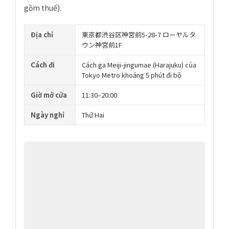
gồm thuế).
Địa chỉ
東京都渋谷区神宮前5-28-7 ローヤルタ
ウン神宮前1F
Cách đi
Cách ga Meiji-jingumae (Harajuku) của
Tokyo Metro khoảng 5 phút đi bộ
Giờ mở cửa
11:30–20:00
Ngày nghỉ
Thứ Hai