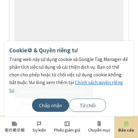
Cookie🍪 & Quyền riêng tư
Trang web này sử dụng cookie và Google Tag Manager để
phân tích việc sử dụng và cải thiện dịch vụ. Bạn có thể
chọn cho phép hoặc từ chối việc sử dụng cookie không
bắt buộc. Vui lòng xem thêm tại
Chính sách quyền riêng
tư
.
Xem chi tiết trên Gurutto Tokyo
Xem trên Google Maps
Chấp nhận
Từ chối
街の掲示板
Sự kiện
Phiếu giảm giá
Chuyên mục
Báo cáo
Fiorentina