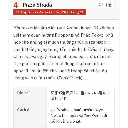
4
Pizza Strada
麻布十番
50 Top Pizza Asia-Pacific 2026 Hạng 21
Một pizzeria nằm ở khu vực Azabu-Juban. Dễ kết hợp
với tham quan hướng Roppongi và Tháp Tokyo, phù
hợp cho những ai muốn thưởng thức pizza Napoli
chính thống ngay trung tâm thành phố. Vào thứ Bảy,
Chủ nhật và ngày lễ cũng phục vụ bữa trưa, nên rất
tiện ghé qua giữa các hoạt động tham quan ban
ngày. Chỉ nhận đặt chỗ qua hệ thống đặt chỗ trên
trang web chính thức（TableCheck）.
Địa chỉ
東京都港区麻布十番3-6-2 NS麻布十
番ビル1F
Cách đi
Ga "Azabu-Juban" tuyến Tokyo
Metro Namboku và Toei Oedo, đi
bộ khoảng 3 phút