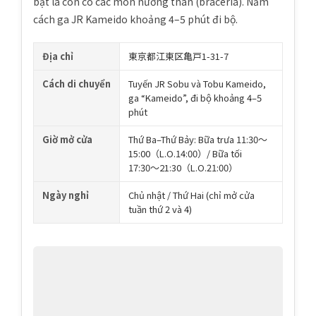
bật là còn có các món nướng than (braceria). Nằm
cách ga JR Kameido khoảng 4–5 phút đi bộ.
Địa chỉ
東京都江東区亀戸1-31-7
Cách di chuyển
Tuyến JR Sobu và Tobu Kameido,
ga “Kameido”, đi bộ khoảng 4–5
phút
Giờ mở cửa
Thứ Ba–Thứ Bảy: Bữa trưa 11:30〜
15:00（L.O.14:00）/ Bữa tối
17:30〜21:30（L.O.21:00）
Ngày nghỉ
Chủ nhật / Thứ Hai (chỉ mở cửa
tuần thứ 2 và 4)