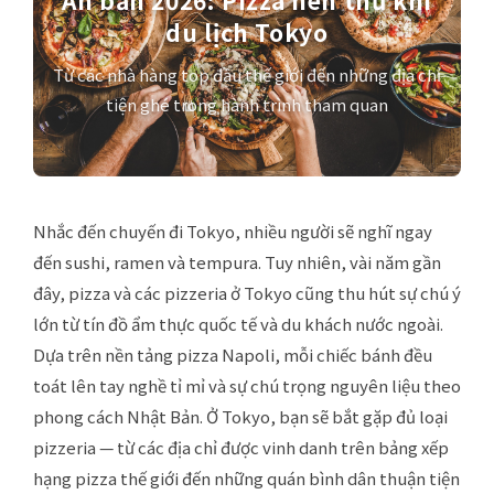
Ấn bản 2026: Pizza nên thử khi
du lịch Tokyo
Từ các nhà hàng top đầu thế giới đến những địa chỉ
tiện ghé trong hành trình tham quan
Nhắc đến chuyến đi Tokyo, nhiều người sẽ nghĩ ngay
đến sushi, ramen và tempura. Tuy nhiên, vài năm gần
đây, pizza và các pizzeria ở Tokyo cũng thu hút sự chú ý
lớn từ tín đồ ẩm thực quốc tế và du khách nước ngoài.
Dựa trên nền tảng pizza Napoli, mỗi chiếc bánh đều
toát lên tay nghề tỉ mỉ và sự chú trọng nguyên liệu theo
phong cách Nhật Bản. Ở Tokyo, bạn sẽ bắt gặp đủ loại
pizzeria — từ các địa chỉ được vinh danh trên bảng xếp
hạng pizza thế giới đến những quán bình dân thuận tiện