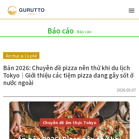
Mới nhất
Thể loại
Chuỗi bài viết
Tác giả
Báo cáo
Báo cáo
Ẩm thực & Cà phê
Bản 2026: Chuyên đề pizza nên thử khi du lịch
Tokyo｜Giới thiệu các tiệm pizza đang gây sốt ở
nước ngoài
2026.05.07
Chuyên đề ẩm thực Tokyo