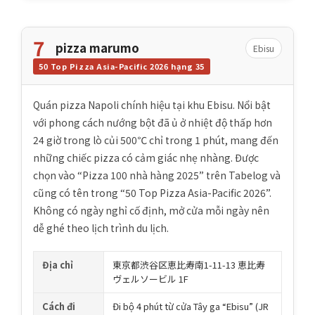
7
pizza marumo
Ebisu
50 Top Pizza Asia-Pacific 2026 hạng 35
Quán pizza Napoli chính hiệu tại khu Ebisu. Nổi bật
với phong cách nướng bột đã ủ ở nhiệt độ thấp hơn
24 giờ trong lò củi 500℃ chỉ trong 1 phút, mang đến
những chiếc pizza có cảm giác nhẹ nhàng. Được
chọn vào “Pizza 100 nhà hàng 2025” trên Tabelog và
cũng có tên trong “50 Top Pizza Asia-Pacific 2026”.
Không có ngày nghỉ cố định, mở cửa mỗi ngày nên
dễ ghé theo lịch trình du lịch.
Địa chỉ
東京都渋谷区恵比寿南1-11-13 恵比寿
ヴェルソービル 1F
Cách đi
Đi bộ 4 phút từ cửa Tây ga “Ebisu” (JR