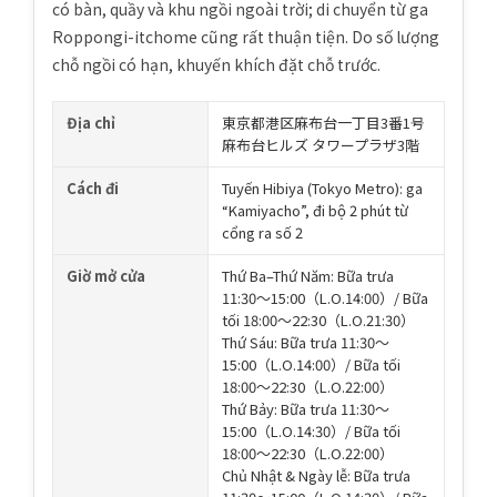
có bàn, quầy và khu ngồi ngoài trời; di chuyển từ ga
Roppongi-itchome cũng rất thuận tiện. Do số lượng
chỗ ngồi có hạn, khuyến khích đặt chỗ trước.
Địa chỉ
東京都港区麻布台一丁目3番1号
麻布台ヒルズ タワープラザ3階
Cách đi
Tuyến Hibiya (Tokyo Metro): ga
“Kamiyacho”, đi bộ 2 phút từ
cổng ra số 2
Giờ mở cửa
Thứ Ba–Thứ Năm: Bữa trưa
11:30〜15:00（L.O.14:00）/ Bữa
tối 18:00〜22:30（L.O.21:30）
Thứ Sáu: Bữa trưa 11:30〜
15:00（L.O.14:00）/ Bữa tối
18:00〜22:30（L.O.22:00）
Thứ Bảy: Bữa trưa 11:30〜
15:00（L.O.14:30）/ Bữa tối
18:00〜22:30（L.O.22:00）
Chủ Nhật & Ngày lễ: Bữa trưa